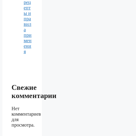
рец
епт
ы и
пра
вил
а
при
мен
ени
я
Свежие
комментарии
Нет
комментариев
для
просмотра.