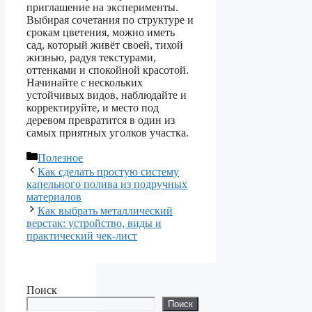
приглашение на эксперименты.
Выбирая сочетания по структуре и
срокам цветения, можно иметь
сад, который живёт своей, тихой
жизнью, радуя текстурами,
оттенками и спокойной красотой.
Начинайте с нескольких
устойчивых видов, наблюдайте и
корректируйте, и место под
деревом превратится в один из
самых приятных уголков участка.
Рубрики
Полезное
Как сделать простую систему
капельного полива из подручных
материалов
Как выбрать металлический
верстак: устройство, виды и
практический чек-лист
Поиск
Поиск