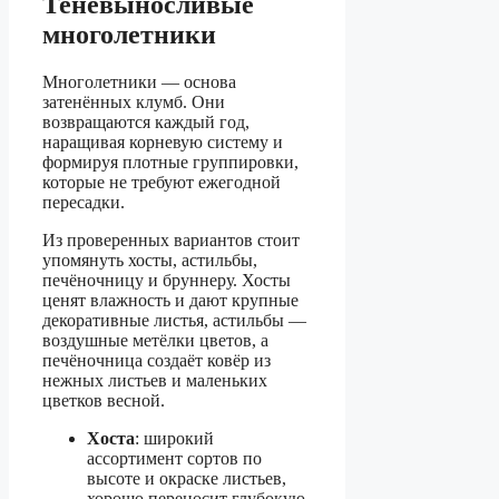
Теневыносливые
многолетники
Многолетники — основа
затенённых клумб. Они
возвращаются каждый год,
наращивая корневую систему и
формируя плотные группировки,
которые не требуют ежегодной
пересадки.
Из проверенных вариантов стоит
упомянуть хосты, астильбы,
печёночницу и бруннеру. Хосты
ценят влажность и дают крупные
декоративные листья, астильбы —
воздушные метёлки цветов, а
печёночница создаёт ковёр из
нежных листьев и маленьких
цветков весной.
Хоста
: широкий
ассортимент сортов по
высоте и окраске листьев,
хорошо переносит глубокую