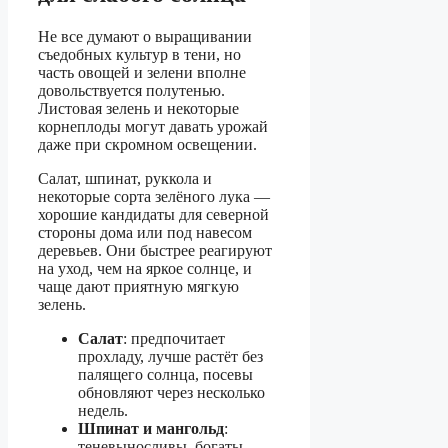
Не все думают о выращивании
съедобных культур в тени, но
часть овощей и зелени вполне
довольствуется полутенью.
Листовая зелень и некоторые
корнеплоды могут давать урожай
даже при скромном освещении.
Салат, шпинат, руккола и
некоторые сорта зелёного лука —
хорошие кандидаты для северной
стороны дома или под навесом
деревьев. Они быстрее реагируют
на уход, чем на яркое солнце, и
чаще дают приятную мягкую
зелень.
Салат
: предпочитает
прохладу, лучше растёт без
палящего солнца, посевы
обновляют через несколько
недель.
Шпинат и мангольд
:
теневыносливы, богаты